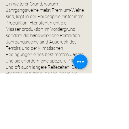
Ein weiterer Grund, warum
Jahrgangsweine meist Premium-Weine
sind, liegt in der Philosophie hinter ihrer
Produktion. Hier steht nicht die
Massenproduktion im Vordergrund,
sondern die handwerkliche Perfektion.
Jahrgangsweine sind Ausdruck des
Terroirs und der klimatischen
Bedingungen eines bestimmten Jahres,
und sie erfordern eine spezielle Pflege
und oft auch längere Reifezeiten. Diese
Hingabe und der Aufwand, der in die
Herstellung von Jahrgangsweinen
investiert wird, spiegeln sich in ihrer
Qualität und letztlich auch in ihrem Preis
wider.
Der Einfluss des Jahrgangs auf den
Preis