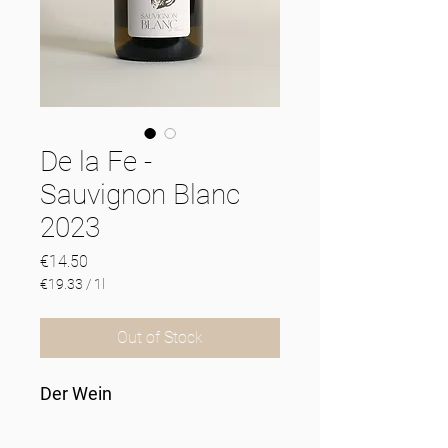
De la Fe -
Sauvignon Blanc
2023
Price
€14.50
€19.33
/
1l
€19.33
per
Out of Stock
1
Liter
Der Wein