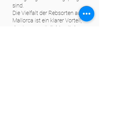
sind.
Die Vielfalt der Rebsorten auf
Mallorca ist ein klarer Vorteil,
da sie es ermöglicht, mit den
unterschiedlichen
Charakteristika zu spielen und
ausgewogene und frische
Cuvées zu kreieren. Diese
Flexibilität ermöglicht es,
Weine von herausragender
Qualität und Individualität zu
produzieren.
Steckbrief
Alk. 12,5 % vol
Enthält Sulfite
Abfüllung: IB249, 07210