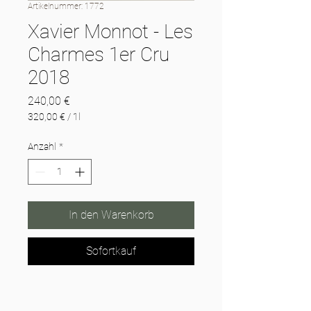
Artikelnummer: 1772
Xavier Monnot - Les
Charmes 1er Cru
2018
Preis
240,00 €
320,00 €
/
1l
320,00 €
pro
Anzahl
*
1
Liter
In den Warenkorb
Sofortkauf