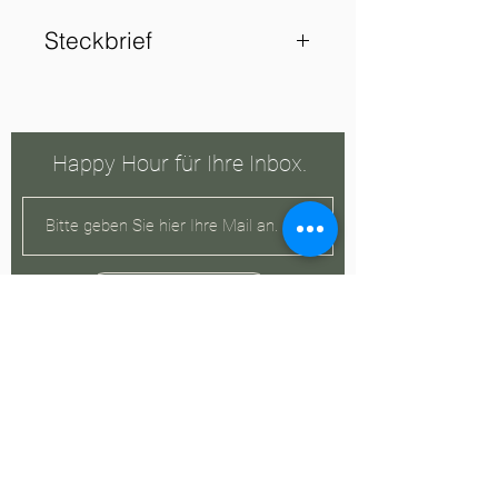
Steckbrief
Alk. 13 % vol
Enthält Sulfite
Gutsabfüllung: Xavier
Happy Hour für Ihre Inbox.
Monnot, Meursault, France
Region: Rhone
Rebsorte: Chardonnay
Jahrgang: 2018
Anmelden