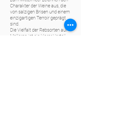
Charakter der Weine aus, die
von salzigen Brisen und einem
einzigartigen Terroir geprägt
sind.
Die Vielfalt der Rebsorten auf
Mallorca ist ein klarer Vorteil,
da sie es ermöglicht, mit den
unterschiedlichen
Charakteristika zu spielen und
ausgewogene und frische
Cuvées zu kreieren. Diese
Flexibilität ermöglicht es,
Weine von herausragender
Qualität und Individualität zu
produzieren.
Steckbrief