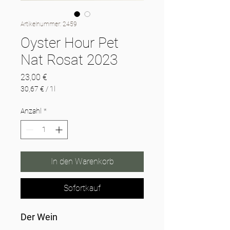
Artikelnummer: 2459
Oyster Hour Pet
Nat Rosat 2023
Preis
23,00 €
30,67 €
/
1l
30,67 €
pro
Anzahl
*
1
Liter
In den Warenkorb
Sofortkauf
Der Wein