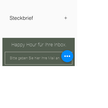
Steckbrief
Alk. 13 % vol
Enthält Sulfite
Gutsabfüllung: Leroy S.A.,
Happy Hour für Ihre Inbox.
Rue du pont Boillot, 21190
Meursault, Frankreich
Region: Burgund
Rebsorte: Chardonnay
Anmelden
Jahrgang: 2008