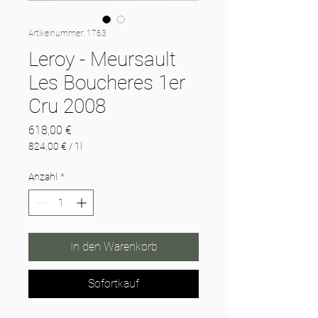
Artikelnummer: 1763
Leroy - Meursault
Les Boucheres 1er
Cru 2008
Preis
618,00 €
824,00 €
/
1l
824,00 €
pro
Anzahl
*
1
Liter
In den Warenkorb
Sofortkauf