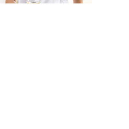
Über uns
Gerne stellen wir Ihnen unser Team vor, das
für leidenschaftliche Begeisterung zum Wein
steht und die Seele unseres Unternehmens
ausmacht. Erfahren Sie mehr über unsere
Geschichte und die Motivation, die uns zum
Wein brachte.
mehr über uns