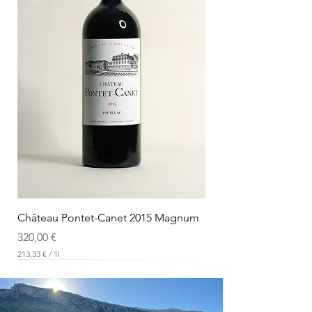
Château Pontet-Canet 2015 Magnum
Preis
320,00 €
213,33 €
/
1l
2
1
3
,
3